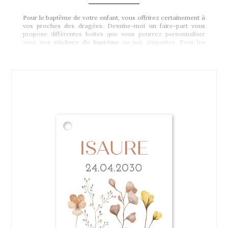
Pour le baptême de votre enfant, vous offrirez certainement à
vos proches des dragées. Dessine-moi un faire-part vous
propose différentes boites que vous pourrez personnaliser
avec nos
stickers de baptême
ou nos étiquettes. Pour les
boites en kraft
, vous pourrez y accrocher nos étiquettes à
l’aide d’une petite ficelle. Choisissez votre modèle et
personnalisez avec le prénom de votre fille ou de votre fils et la
date du baptême. Pour vos dragées, nous proposons
également des
boites en métal
ou des
sachets
disponibles
sur notre boutique.