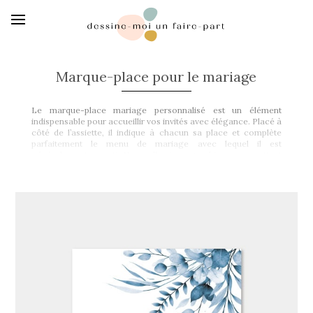
Marque-place pour le mariage
Le marque-place mariage personnalisé est un élément
indispensable pour accueillir vos invités avec élégance. Placé à
côté de l’assiette, il indique à chacun sa place et complète
parfaitement le menu de mariage avec lequel il est
généralement assorti. Nos collections graphiques permettent
une parfaite continuité entre les différents éléments de votre
papeterie : typographies, couleurs, illustrations. Chaque
marque-place est mis en page avec soin par notre graphiste et
imprimé sur un papier de qualité pour s’intégrer
harmonieusement à votre décoration de table.