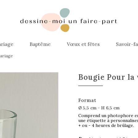
riage
Baptême
Vœux et fêtes
Savoir-fa
ariage
Bougie Pour la 
Format
Ø 5,5 cm - H 6,5 cm
Comprend un photophore en 
une étiquette à personnalise
+ ou - 4 heures de brûlage.