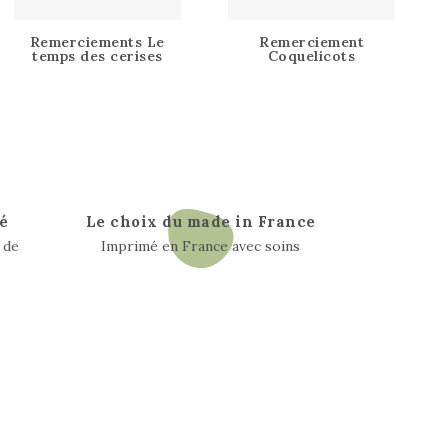
Remerciements Le
Remerciement
temps des cerises
Coquelicots
é
Le choix du made in France
 de
Imprimé en France avec soins