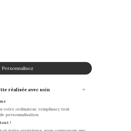
Personnalisez
te réalisée avec soin
ime
u votre ordinateur, remplissez tout
de personnalisation.
tout !
on et notre expérience, nous composons une