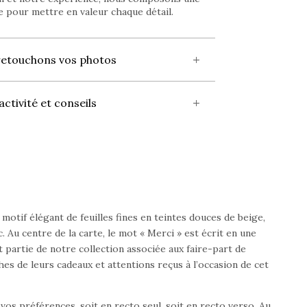
 pour mettre en valeur chaque détail.
retouchons vos photos
activité et conseils
otif élégant de feuilles fines en teintes douces de beige,
Au centre de la carte, le mot « Merci » est écrit en une
t partie de notre collection associée aux faire-part de
hes de leurs cadeaux et attentions reçus à l’occasion de cet
os préférences, soit en recto seul, soit en recto verso. Au