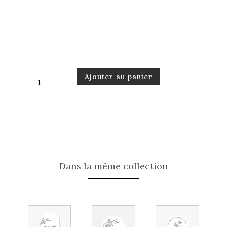
quantité
Ajouter au panier
de
Carte
de
Noël
Cueillette
Dans la même collection