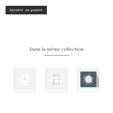
quantité
Ajouter au panier
de
Étiquette-
cadeau
Tendresse
Dans la même collection