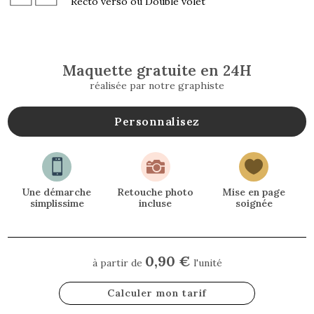
Recto verso ou Double volet
Maquette gratuite en 24H
réalisée par notre graphiste
Personnalisez



Une démarche
Retouche photo
Mise en page
simplissime
incluse
soignée
0,90 €
à partir de
l'unité
Calculer mon tarif