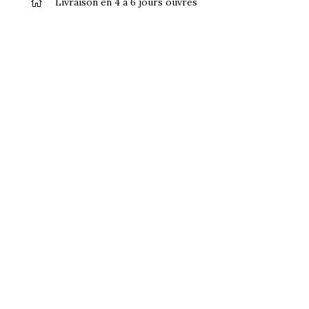
Livraison en 4 à 6 jours ouvrés
