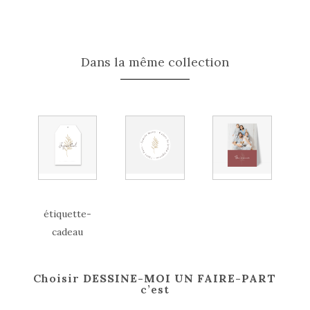
Sticker
de
fête
Miracle
Dans la même collection
étiquette-
cadeau
Choisir
DESSINE-MOI UN FAIRE-PART
c’est