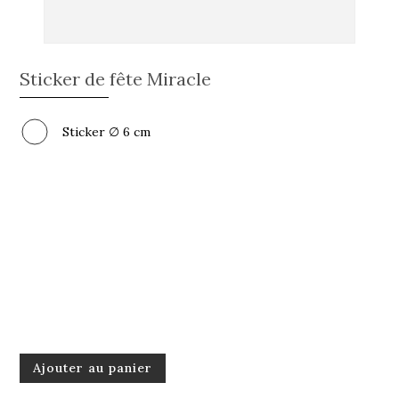
Sticker de fête Miracle
Sticker ∅ 6 cm
quantité
Ajouter au panier
de