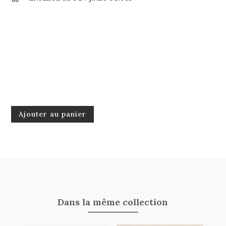
quantité
Ajouter au panier
de
Bougie
Terra
Dans la même collection