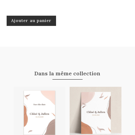
quantité
Ajouter au panier
de
Étiquette
Terra
Dans la même collection