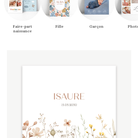
Faire-part
Fille
Garçon
Phot
naissance